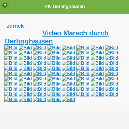
RK-Oerlinghausen
zurück
Video Marsch durch
Oerlinghausen